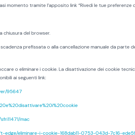
si momento tramite l’apposito link “Rivedi le tue preferenze c
a chiusura del browser.
la scadenza prefissata o alla cancellazione manuale da parte de
occare o eliminare i cookie. La disattivazione dei cookie tec
nibili ai seguenti link:
wer/95647
re%20e%20disattivare%20i%20cookie
/sfri11471/mac
osoft-edge/eliminare-i-cookie-168dab11-0753-043d-7c16-ed